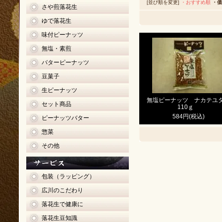
[並び順を変更]
・おすすめ順
・価
さや煎落花生
ゆで落花生
味付ピーナッツ
無塩・素煎
バターピーナッツ
豆菓子
生ピーナッツ
無塩ピーナッツ ナカテユ
セット商品
110ｇ
584円(税込)
ピーナッツバター
惣菜
その他
包装（ラッピング）
広川のこだわり
落花生で健康に
落花生豆知識